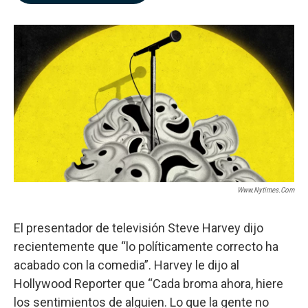
b
e
l
o
d
o
I
k
n
Www.nytimes.com
El presentador de televisión Steve Harvey dijo
recientemente que “lo políticamente correcto ha
acabado con la comedia”. Harvey le dijo al
Hollywood Reporter que “Cada broma ahora, hiere
los sentimientos de alguien. Lo que la gente no