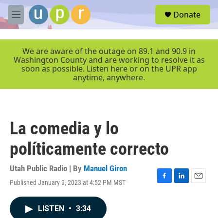
Skip to main content
S
Donate
e
M
a
e
r
n
c
u
We are aware of the outage on 89.1 and 90.9 in
h
Washington County and are working to resolve it as
soon as possible. Listen here or on the UPR app
u
anytime, anywhere.
e
r
y
La comedia y lo
políticamente correcto
Utah Public Radio | By
Manuel Giron
Published January 9, 2023 at 4:52 PM MST
F
L
E
a
i
m
c
n
a
LISTEN
•
3:34
e
k
i