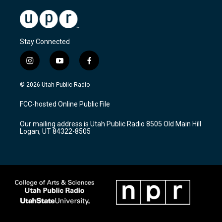
Stay Connected
i
y
f
n
o
a
s
u
c
© 2026 Utah Public Radio
t
t
e
a
u
b
FCC-hosted Online Public File
g
b
o
r
e
o
Our mailing address is Utah Public Radio 8505 Old Main Hill
a
k
Logan, UT 84322-8505
m