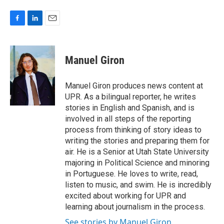
F
L
E
a
i
m
c
n
a
e
k
i
Manuel Giron
b
e
l
o
d
o
I
Manuel Giron produces news content at
k
n
UPR. As a bilingual reporter, he writes
stories in English and Spanish, and is
involved in all steps of the reporting
process from thinking of story ideas to
writing the stories and preparing them for
air. He is a Senior at Utah State University
majoring in Political Science and minoring
in Portuguese. He loves to write, read,
listen to music, and swim. He is incredibly
excited about working for UPR and
learning about journalism in the process.
See stories by Manuel Giron