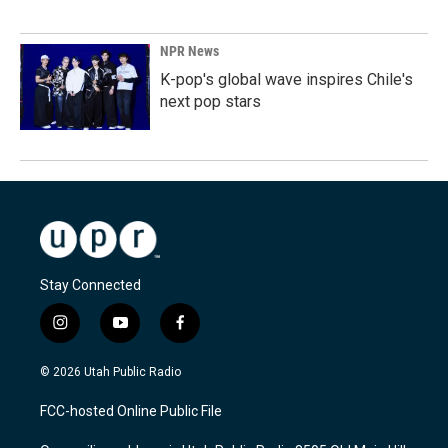
NPR News
K-pop's global wave inspires Chile's
next pop stars
Stay Connected
i
y
f
n
o
a
s
u
c
© 2026 Utah Public Radio
t
t
e
a
u
b
FCC-hosted Online Public File
g
b
o
r
e
o