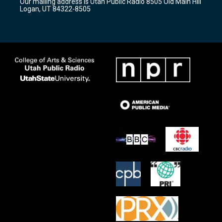
Our mailing address is Utah Public Radio 8505 Old Main Hill
a
k
Logan, UT 84322-8505
m