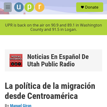
Skip to main content
S
Donate
e
M
a
e
r
n
c
u
UPR is back on the air on 90.9 and 89.1 in Washington
h
County and 91.5 in Logan.
u
e
r
y
Noticias En Español De
Utah Public Radio
La política de la migración
desde Centroamérica
By
Manuel Giron