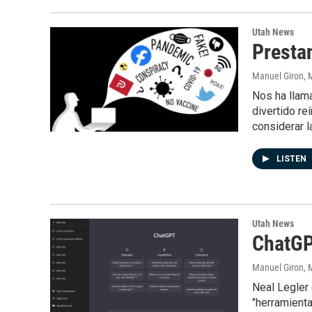
Utah News
Prestan
Manuel Giron
, 
Nos ha llama
divertido re
considerar 
LISTEN
Utah News
ChatGPT
Manuel Giron
, 
Neal Legler 
"herramienta