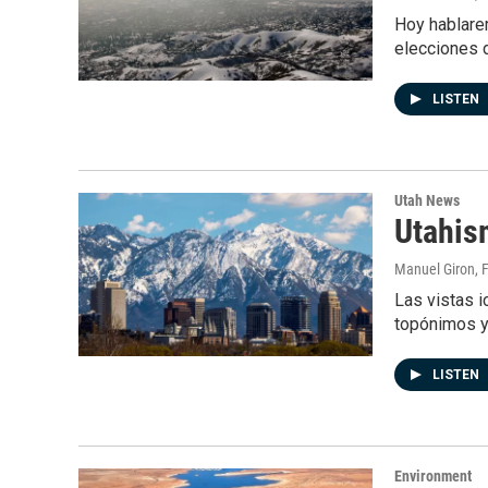
Hoy hablarem
elecciones 
LISTEN
Utah News
Utahis
Manuel Giron
, 
Las vistas i
topónimos y 
LISTEN
Environment