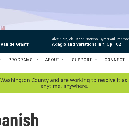
Alex Klein, ob; Czech National Sym/Paul Freema
 Van de Graaff
Adagio and Variations in f, Op 102
PROGRAMS
ABOUT
SUPPORT
CONNECT
 Washington County and are working to resolve it as 
anytime, anywhere.
panish