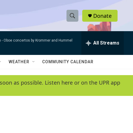
Donate
S
S
e
h
a
n -
Oboe concertos by Krommer and Hummel
r
All Streams
o
c
h
w
Q
WEATHER
COMMUNITY CALENDAR
u
S
e
r
e
soon as possible. Listen here or on the UPR app
y
a
r
c
h