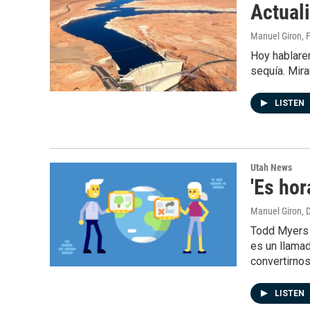
Actual
Manuel Giron
, 
Hoy hablarem
sequía. Mira
LISTEN
Utah News
'Es hor
Manuel Giron
, 
Todd Myers e
es un llama
convertirno
LISTEN