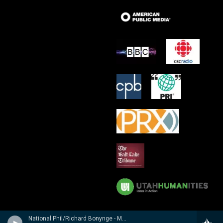
National Phil/Richard Bonynge - Massenet: Le Cid, Araine/ Meyebeer: Les patineurs