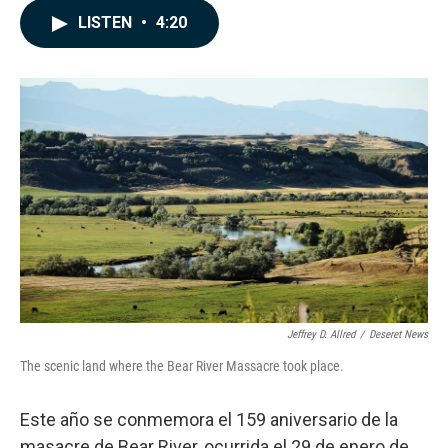
c
n
a
LISTEN
•
4:20
e
k
i
b
e
l
o
d
o
I
k
n
Jeffrey D. Allred
/
Deseret News
The scenic land where the Bear River Massacre took place.
Este año se conmemora el 159 aniversario de la
masacre de Bear River, ocurrida el 29 de enero de