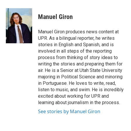
a
i
m
c
n
a
e
k
i
Manuel Giron
b
e
l
o
d
o
I
Manuel Giron produces news content at
k
n
UPR. As a bilingual reporter, he writes
stories in English and Spanish, and is
involved in all steps of the reporting
process from thinking of story ideas to
writing the stories and preparing them for
air. He is a Senior at Utah State University
majoring in Political Science and minoring
in Portuguese. He loves to write, read,
listen to music, and swim. He is incredibly
excited about working for UPR and
learning about journalism in the process.
See stories by Manuel Giron