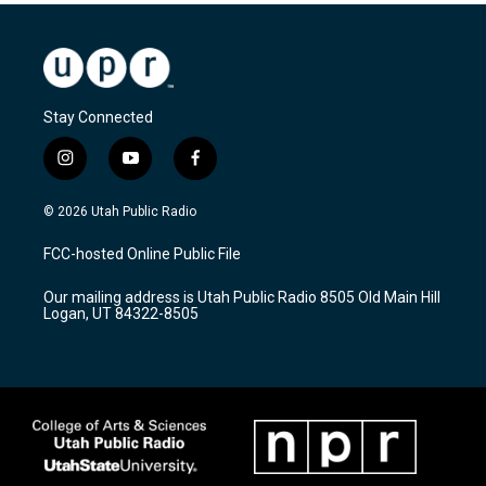
Stay Connected
i
y
f
n
o
a
s
u
c
© 2026 Utah Public Radio
t
t
e
a
u
b
FCC-hosted Online Public File
g
b
o
r
e
o
Our mailing address is Utah Public Radio 8505 Old Main Hill
a
k
Logan, UT 84322-8505
m