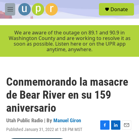
Skip to main content
S
Donate
e
M
a
e
r
n
c
u
We are aware of the outage on 89.1 and 90.9 in
h
Washington County and are working to resolve it as
soon as possible. Listen here or on the UPR app
u
anytime, anywhere.
e
r
y
Conmemorando la masacre
de Bear River en su 159
aniversario
Utah Public Radio | By
Manuel Giron
Published January 31, 2022 at 1:28 PM MST
F
L
E
a
i
m