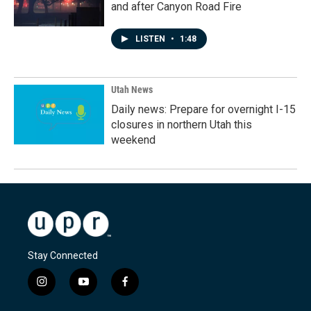
and after Canyon Road Fire
LISTEN
•
1:48
Utah News
Daily news: Prepare for overnight I-15
closures in northern Utah this
weekend
Stay Connected
i
y
f
n
o
a