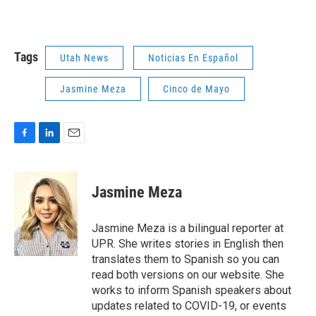
Tags
Utah News
Noticias En Español
Jasmine Meza
Cinco de Mayo
F
L
E
a
i
m
c
n
a
e
k
i
Jasmine Meza
b
e
l
o
d
o
I
Jasmine Meza is a bilingual reporter at
k
n
UPR. She writes stories in English then
translates them to Spanish so you can
read both versions on our website. She
works to inform Spanish speakers about
updates related to COVID-19, or events