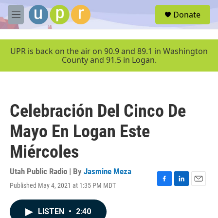
Skip to main content
S
Donate
e
M
a
e
r
n
c
u
UPR is back on the air on 90.9 and 89.1 in Washington
h
County and 91.5 in Logan.
u
e
r
y
Celebración Del Cinco De
Mayo En Logan Este
Miércoles
Utah Public Radio | By
Jasmine Meza
Published May 4, 2021 at 1:35 PM MDT
F
L
E
a
i
m
c
n
a
LISTEN
•
2:40
e
k
i