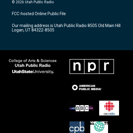
s
u
c
© 2026 Utah Public Radio
t
t
e
a
u
b
FCC-hosted Online Public File
g
b
o
r
e
o
Our mailing address is Utah Public Radio 8505 Old Main Hill
a
k
Logan, UT 84322-8505
m