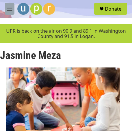
Skip to main content
S
Donate
e
M
a
e
r
n
c
u
UPR is back on the air on 90.9 and 89.1 in Washington
h
County and 91.5 in Logan.
u
e
Jasmine Meza
r
y