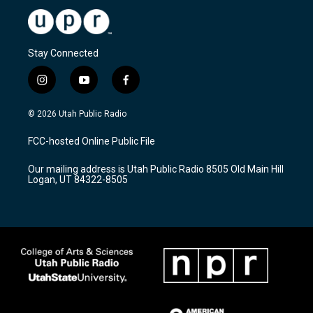
Stay Connected
i
y
f
n
o
a
s
u
c
© 2026 Utah Public Radio
t
t
e
a
u
b
FCC-hosted Online Public File
g
b
o
r
e
o
Our mailing address is Utah Public Radio 8505 Old Main Hill
a
k
Logan, UT 84322-8505
m