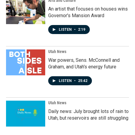
Arts and Culture
An artist that focuses on houses wins
Governor's Mansion Award
LISTEN
•
2:19
Utah News
War powers, Sens. McConnell and
Graham, and Utah's energy future
LISTEN
•
25:42
Utah News
Daily news: July brought lots of rain to
Utah, but reservoirs are still struggling