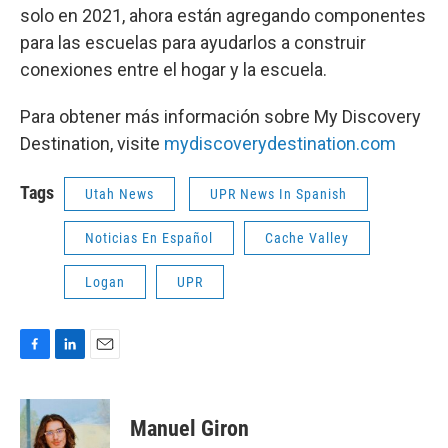
solo en 2021, ahora están agregando componentes
para las escuelas para ayudarlos a construir
conexiones entre el hogar y la escuela.
Para obtener más información sobre My Discovery
Destination, visite
mydiscoverydestination.com
Tags
Utah News
UPR News In Spanish
Noticias En Español
Cache Valley
Logan
UPR
F
L
E
a
i
m
c
n
a
e
k
i
Manuel Giron
b
e
l