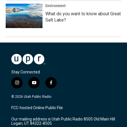
Environment
What do you want to know about Great
Salt Lake?
Stay Connected
i
y
f
n
o
a
s
u
c
© 2026 Utah Public Radio
t
t
e
a
u
b
FCC-hosted Online Public File
g
b
o
r
e
o
Our mailing address is Utah Public Radio 8505 Old Main Hill
a
k
Logan, UT 84322-8505
m