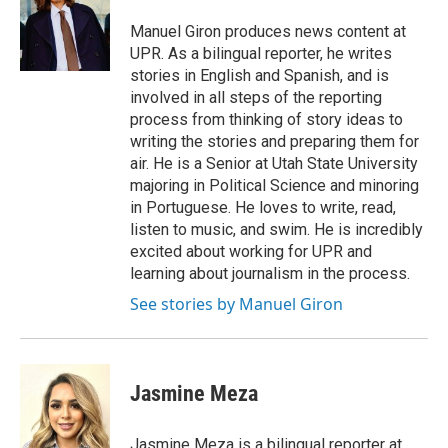
o
d
o
I
Manuel Giron produces news content at
k
n
UPR. As a bilingual reporter, he writes
stories in English and Spanish, and is
involved in all steps of the reporting
process from thinking of story ideas to
writing the stories and preparing them for
air. He is a Senior at Utah State University
majoring in Political Science and minoring
in Portuguese. He loves to write, read,
listen to music, and swim. He is incredibly
excited about working for UPR and
learning about journalism in the process.
See stories by Manuel Giron
Jasmine Meza
Jasmine Meza is a bilingual reporter at