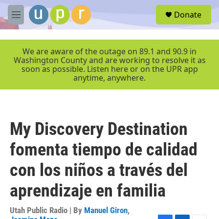
Skip to main content
S
Donate
e
M
a
e
r
n
c
u
We are aware of the outage on 89.1 and 90.9 in
h
Washington County and are working to resolve it as
soon as possible. Listen here or on the UPR app
u
anytime, anywhere.
e
r
y
My Discovery Destination
fomenta tiempo de calidad
con los niños a través del
aprendizaje en familia
Utah Public Radio | By
Manuel Giron
,