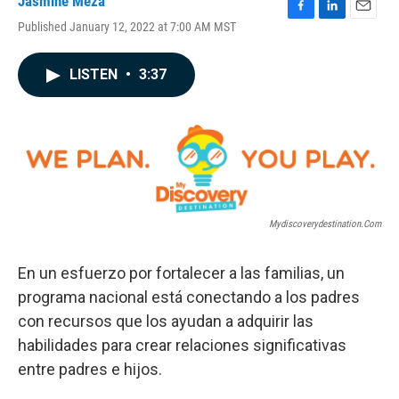
Jasmine Meza
F
L
E
Published January 12, 2022 at 7:00 AM MST
a
i
m
c
n
a
e
k
i
LISTEN
•
3:37
b
e
l
o
d
o
I
k
n
Mydiscoverydestination.com
En un esfuerzo por fortalecer a las familias, un
programa nacional está conectando a los padres
con recursos que los ayudan a adquirir las
habilidades para crear relaciones significativas
entre padres e hijos.