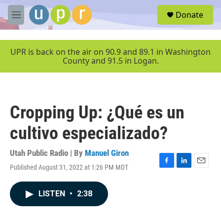
Skip to main content
S
Donate
e
M
a
e
r
n
c
u
UPR is back on the air on 90.9 and 89.1 in Washington
h
County and 91.5 in Logan.
u
e
r
y
Cropping Up: ¿Qué es un
cultivo especializado?
Utah Public Radio | By
Manuel Giron
Published August 31, 2022 at 1:26 PM MDT
F
L
E
a
i
m
c
n
a
LISTEN
•
2:38
e
k
i
b
e
l
o
d