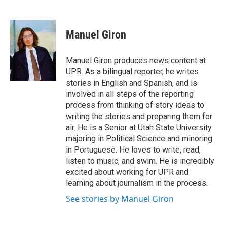
F
L
E
a
i
m
c
n
a
e
k
i
Manuel Giron
b
e
l
o
d
o
I
Manuel Giron produces news content at
k
n
UPR. As a bilingual reporter, he writes
stories in English and Spanish, and is
involved in all steps of the reporting
process from thinking of story ideas to
writing the stories and preparing them for
air. He is a Senior at Utah State University
majoring in Political Science and minoring
in Portuguese. He loves to write, read,
listen to music, and swim. He is incredibly
excited about working for UPR and
learning about journalism in the process.
See stories by Manuel Giron