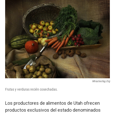
o
I
k
n
Miracleofag.org
Frutas y verduras recién cosechadas.
Los productores de alimentos de Utah ofrecen
productos exclusivos del estado denominados