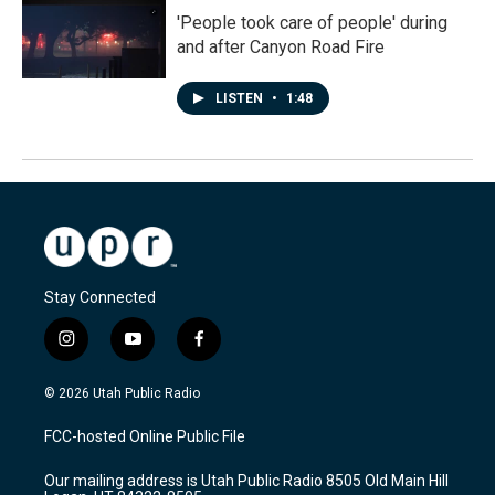
'People took care of people' during
and after Canyon Road Fire
LISTEN
•
1:48
Stay Connected
i
y
f
n
o
a
s
u
c
© 2026 Utah Public Radio
t
t
e
a
u
b
FCC-hosted Online Public File
g
b
o
r
e
o
Our mailing address is Utah Public Radio 8505 Old Main Hill
a
k