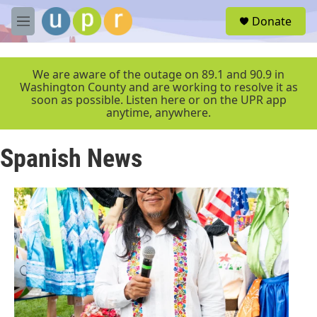
Skip to main content
S
Donate
e
M
a
e
r
n
c
u
We are aware of the outage on 89.1 and 90.9 in
h
Washington County and are working to resolve it as
soon as possible. Listen here or on the UPR app
u
anytime, anywhere.
e
r
y
Spanish News