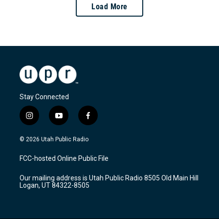
Load More
Stay Connected
i
y
f
n
o
a
s
u
c
© 2026 Utah Public Radio
t
t
e
a
u
b
FCC-hosted Online Public File
g
b
o
r
e
o
Our mailing address is Utah Public Radio 8505 Old Main Hill
a
k
Logan, UT 84322-8505
m